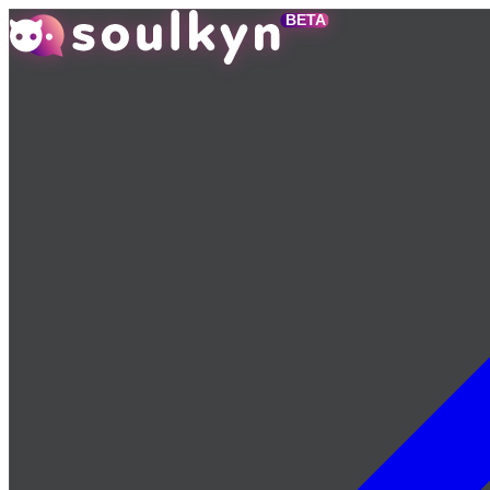
メ
イ
ン
コ
ン
テ
ン
ツ
へ
ス
キ
ッ
プ