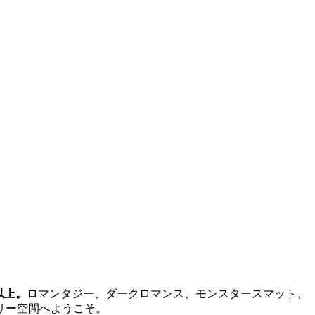
以上。
ロマンタジー、ダークロマンス、モンスタースマット、
リー空間へようこそ。