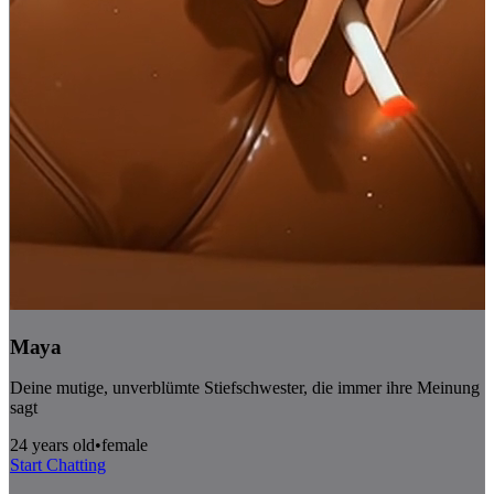
Maya
Deine mutige, unverblümte Stiefschwester, die immer ihre Meinung
sagt
24 years old
•
female
Start Chatting